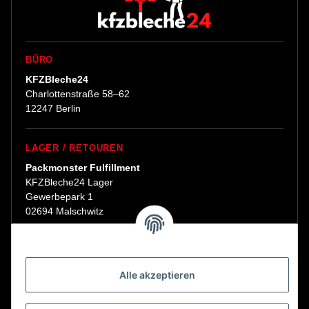
BÜRO
KFZBleche24
Charlottenstraße 58–62
12247 Berlin
LAGER / RETOUREN
Packmonster Fulfillment
KFZBleche24 Lager
Gewerbepark 1
02694 Malschwitz
Retouren ausschließlich an diese Adresse.
Abholungen nur nach Terminvereinbarung.
Alle akzeptieren
E-Mail:
sales@kfzbleche24.de