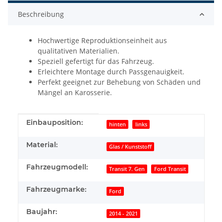
Beschreibung
Hochwertige Reproduktionseinheit aus
qualitativen Materialien.
Speziell gefertigt für das Fahrzeug.
Erleichtere Montage durch Passgenauigkeit.
Perfekt geeignet zur Behebung von Schäden und
Mängel an Karosserie.
Produkteigenschaft
Wert
Einbauposition:
hinten
links
Material:
Glas / Kunststoff
Fahrzeugmodell:
Transit 7. Gen
Ford Transit
Fahrzeugmarke:
Ford
Baujahr:
2014 - 2021