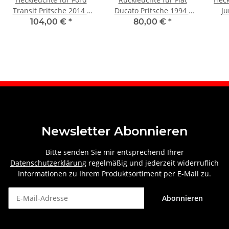
Transit Pritsche 2014 -
Ducato Pritsche 1994 -
Ju
2021 hinten rechts
2002 links
104,00 €
*
80,00 €
*
Newsletter Abonnieren
Bitte senden Sie mir entsprechend Ihrer
Datenschutzerklärung
regelmäßig und jederzeit widerruflich
Informationen zu Ihrem Produktsortiment per E-Mail zu.
Abonnieren
Newsletter Abonnieren