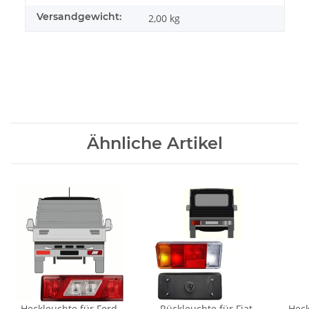
Versandgewicht:
2,00 kg
Ähnliche Artikel
Heckleuchte für Ford
Rückleuchte für Fiat
Heck