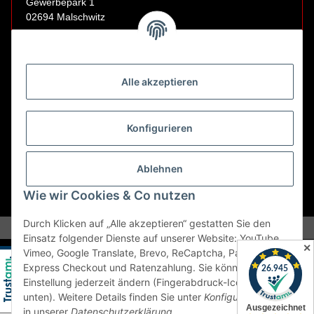
Gewerbepark 1
02694 Malschwitz
Retouren ausschließlich an diese Adresse.
Abholungen nur nach Terminvereinbarung.
Alle akzeptieren
E-Mail:
sales@kfzbleche24.de
Konfigurieren
Vertrag widerrufen
Ablehnen
Wie wir Cookies & Co nutzen
* Alle Preise inkl. gesetzlicher USt., zzgl.
Versand
Durch Klicken auf „Alle akzeptieren“ gestatten Sie den
Einsatz folgender Dienste auf unserer Website: YouTube,
✕
Vimeo, Google Translate, Brevo, ReCaptcha, PayPal
Express Checkout und Ratenzahlung. Sie können die
Einstellung jederzeit ändern (Fingerabdruck-Icon links
unten). Weitere Details finden Sie unter
Konfigurieren
und
in unserer
Datenschutzerklärung
.