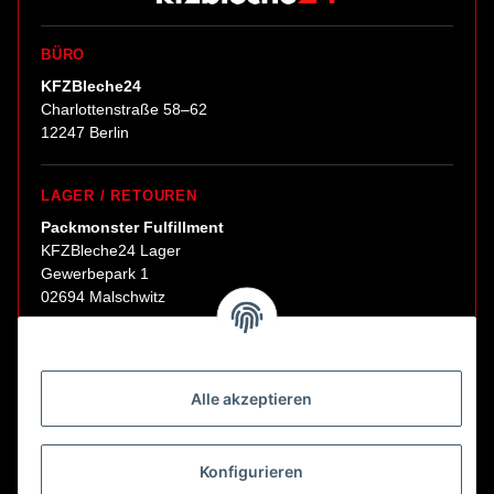
BÜRO
KFZBleche24
Charlottenstraße 58–62
12247 Berlin
LAGER / RETOUREN
Packmonster Fulfillment
KFZBleche24 Lager
Gewerbepark 1
02694 Malschwitz
Retouren ausschließlich an diese Adresse.
Abholungen nur nach Terminvereinbarung.
Alle akzeptieren
E-Mail:
sales@kfzbleche24.de
Konfigurieren