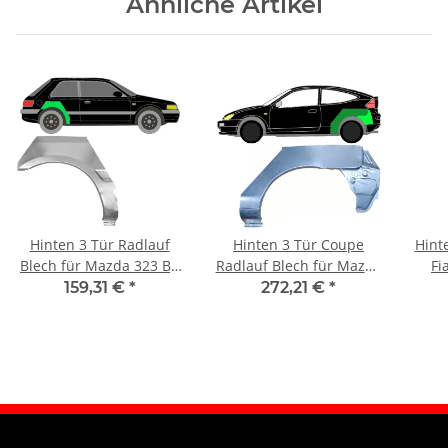
Ähnliche Artikel
Hinten 3 Tür Radlauf
Hinten 3 Tür Coupe
Hint
Blech für Mazda 323 Bg
Radlauf Blech für Mazda
Fi
1989 - 1994 rechts
323c Bh 1994 - 1998
1
159,31 €
*
272,21 €
*
links