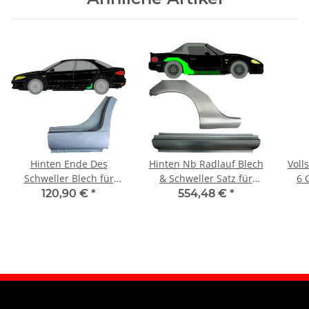
Hinten Ende Des
Hinten Nb Radlauf Blech
Voll
Schweller Blech für
& Schweller Satz für
6 
Mazda 6 2002 - 2007
Mazda Mx - 5 1998 -
120,90 €
*
554,48 €
*
links
2005 rechts