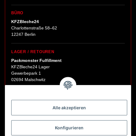
BÜRO
KFZBleche24
Charlottenstraße 58–62
12247 Berlin
LAGER / RETOUREN
Packmonster Fulfillment
KFZBleche24 Lager
Gewerbepark 1
02694 Malschwitz
Retouren ausschließlich an diese Adresse.
Abholungen nur nach Terminvereinbarung.
Alle akzeptieren
E-Mail:
sales@kfzbleche24.de
Konfigurieren