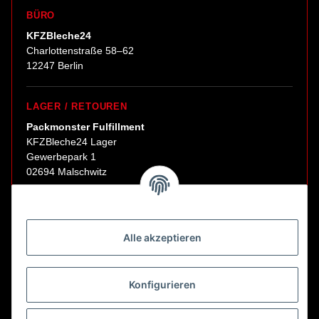
BÜRO
KFZBleche24
Charlottenstraße 58–62
12247 Berlin
LAGER / RETOUREN
Packmonster Fulfillment
KFZBleche24 Lager
Gewerbepark 1
02694 Malschwitz
Retouren ausschließlich an diese Adresse.
Abholungen nur nach Terminvereinbarung.
Alle akzeptieren
E-Mail:
sales@kfzbleche24.de
Konfigurieren
Vertrag widerrufen