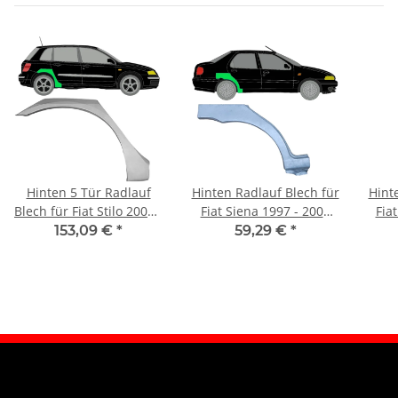
Hinten 5 Tür Radlauf
Hinten Radlauf Blech für
Hint
Blech für Fiat Stilo 2001 -
Fiat Siena 1997 - 2001
Fia
2010 rechts
rechts
153,09 €
*
59,29 €
*