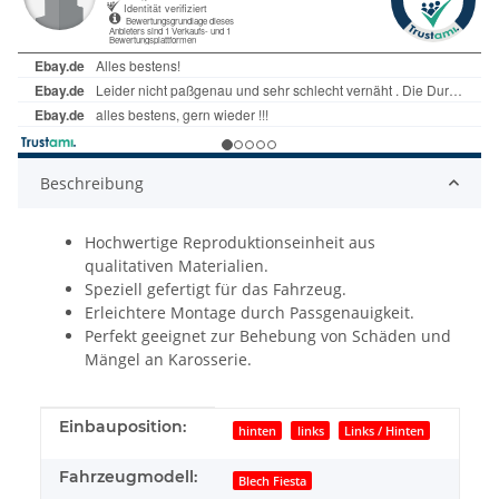
Beschreibung
Hochwertige Reproduktionseinheit aus
qualitativen Materialien.
Speziell gefertigt für das Fahrzeug.
Erleichtere Montage durch Passgenauigkeit.
Perfekt geeignet zur Behebung von Schäden und
Mängel an Karosserie.
Produkteigenschaft
Wert
Einbauposition:
hinten
links
Links / Hinten
Fahrzeugmodell:
Blech Fiesta