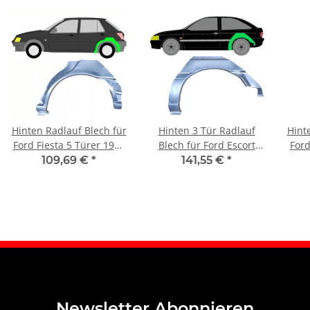
Hinten Radlauf Blech für
Hinten 3 Tür Radlauf
Hint
Ford Fiesta 5 Türer 1989
Blech für Ford Escort
Ford
- 1997 links
1995 - 2000 links
109,69 €
*
141,55 €
*
Newsletter Abonnieren