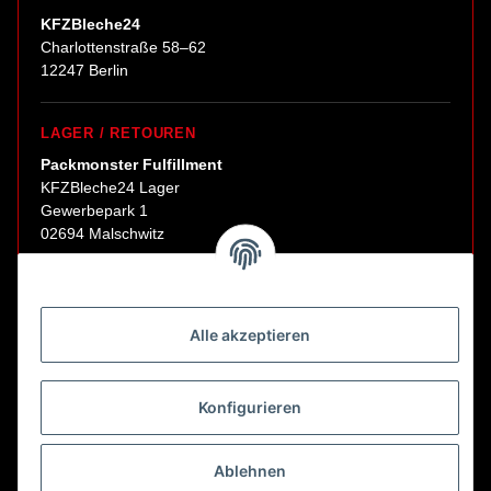
KFZBleche24
Charlottenstraße 58–62
12247 Berlin
LAGER / RETOUREN
Packmonster Fulfillment
KFZBleche24 Lager
Gewerbepark 1
02694 Malschwitz
Retouren ausschließlich an diese Adresse.
Abholungen nur nach Terminvereinbarung.
Alle akzeptieren
E-Mail:
sales@kfzbleche24.de
Konfigurieren
Vertrag widerrufen
Ablehnen