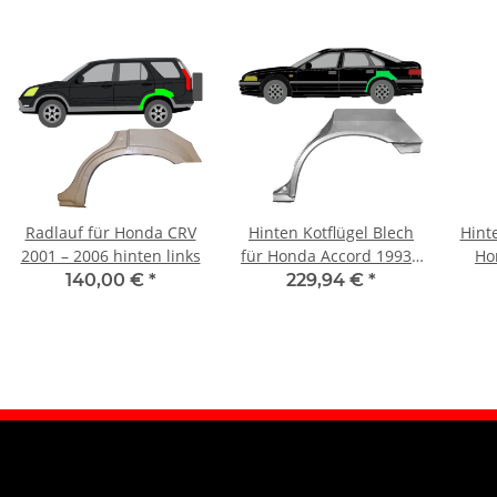
Radlauf für Honda CRV
Hinten Kotflügel Blech
Hint
2001 – 2006 hinten links
für Honda Accord 1993 -
Ho
1998 links
140,00 €
*
229,94 €
*