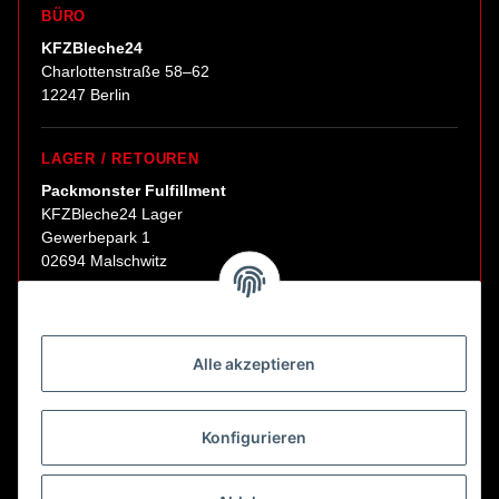
BÜRO
KFZBleche24
Charlottenstraße 58–62
12247 Berlin
LAGER / RETOUREN
Packmonster Fulfillment
KFZBleche24 Lager
Gewerbepark 1
02694 Malschwitz
Retouren ausschließlich an diese Adresse.
Abholungen nur nach Terminvereinbarung.
Alle akzeptieren
E-Mail:
sales@kfzbleche24.de
Konfigurieren
Vertrag widerrufen