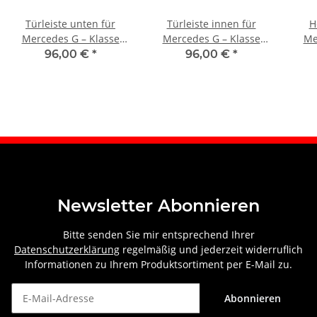
Türleiste unten für
Türleiste innen für
H
Mercedes G – Klasse
Mercedes G – Klasse
Me
W460 W461 W463 1979 –
W460 W461 W463 1979 –
W460
96,00 €
*
96,00 €
*
2021 vorne rechts
2021 vorne rechts
Newsletter Abonnieren
Bitte senden Sie mir entsprechend Ihrer
Datenschutzerklärung
regelmäßig und jederzeit widerruflich
Informationen zu Ihrem Produktsortiment per E-Mail zu.
Abonnieren