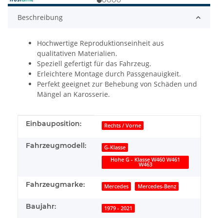
Beschreibung
Hochwertige Reproduktionseinheit aus
qualitativen Materialien.
Speziell gefertigt für das Fahrzeug.
Erleichtere Montage durch Passgenauigkeit.
Perfekt geeignet zur Behebung von Schäden und
Mängel an Karosserie.
Produkteigenschaft
Wert
Einbauposition:
Rechts / Vorne
Fahrzeugmodell:
G-Klasse
Hohe G - Klasse W460 W461
W463
Fahrzeugmarke:
Mercedes
Mercedes-Benz
Baujahr:
1979 - 2021