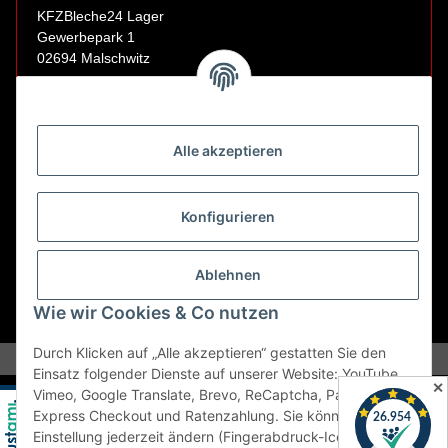
KFZBleche24 Lager
Gewerbepark 1
02694 Malschwitz
Retouren ausschließlich an diese Adresse.
Abholungen nur nach Terminvereinbarung.
Alle akzeptieren
E-Mail:
sales@kfzbleche24.de
Konfigurieren
Vertrag widerrufen
Ablehnen
Wie wir Cookies & Co nutzen
* Alle Preise inkl. gesetzlicher USt., zzgl.
Versand
Durch Klicken auf „Alle akzeptieren“ gestatten Sie den
Einsatz folgender Dienste auf unserer Website: YouTube,
✕
Vimeo, Google Translate, Brevo, ReCaptcha, PayPal
Express Checkout und Ratenzahlung. Sie können die
Einstellung jederzeit ändern (Fingerabdruck-Icon links