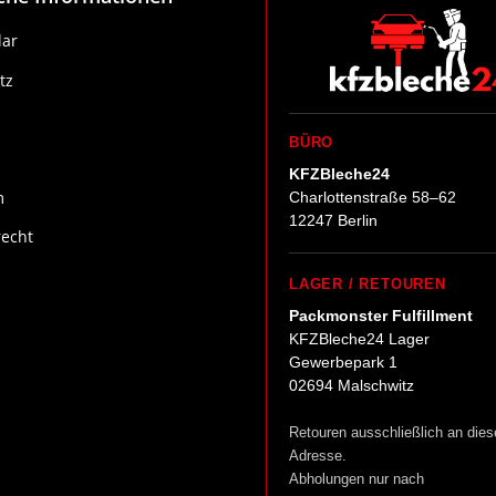
ar
tz
BÜRO
KFZBleche24
m
Charlottenstraße 58–62
12247 Berlin
recht
LAGER / RETOUREN
Packmonster Fulfillment
KFZBleche24 Lager
Gewerbepark 1
02694 Malschwitz
Retouren ausschließlich an dies
Adresse.
Abholungen nur nach