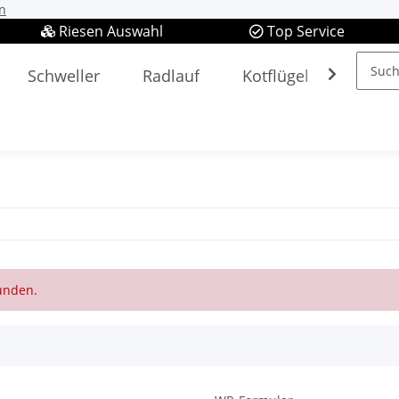
n
Riesen Auswahl
Top Service
Schweller
Radlauf
Kotflügel
Spieg
funden.