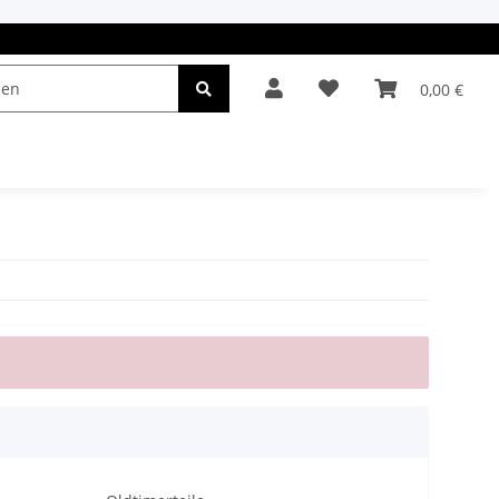
0,00 €
el & Leuchten
Autopflege
Oldtimerteile