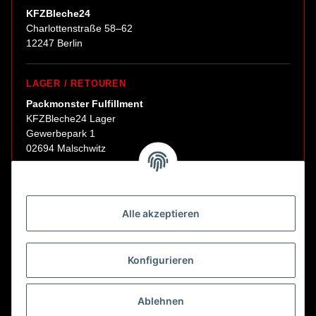
KFZBleche24
Charlottenstraße 58–62
12247 Berlin
LAGER / RETOUREN
Packmonster Fulfillment
KFZBleche24 Lager
Gewerbepark 1
02694 Malschwitz
Retouren ausschließlich an diese Adresse.
Abholungen nur nach Terminvereinbarung.
Alle akzeptieren
E-Mail:
sales@kfzbleche24.de
Konfigurieren
Vertrag widerrufen
Ablehnen