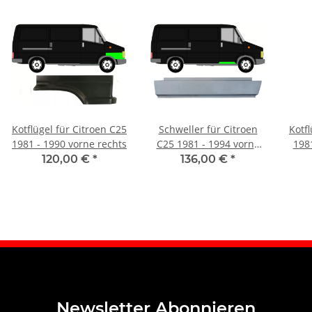
Kotflügel für Citroen C25
Schweller für Citroen
Kotfl
1981 - 1990 vorne rechts
C25 1981 - 1994 vorne
1981
rechts
120,00 €
*
136,00 €
*
Newsletter Abonnieren