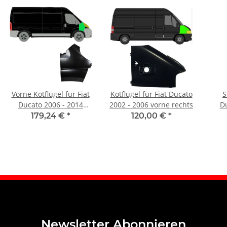
Vorne Kotflügel für Fiat
Kotflügel für Fiat Ducato
S
Ducato 2006 - 2014
2002 - 2006 vorne rechts
Du
rechts
179,24 €
*
120,00 €
*
Newsletter Abonnieren