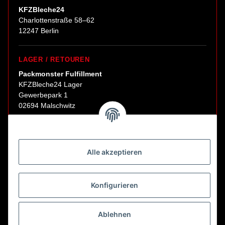
KFZBleche24
Charlottenstraße 58–62
12247 Berlin
LAGER / RETOUREN
Packmonster Fulfillment
KFZBleche24 Lager
Gewerbepark 1
02694 Malschwitz
Retouren ausschließlich an diese Adresse.
Abholungen nur nach Terminvereinbarung.
Alle akzeptieren
E-Mail:
sales@kfzbleche24.de
Konfigurieren
Vertrag widerrufen
Ablehnen