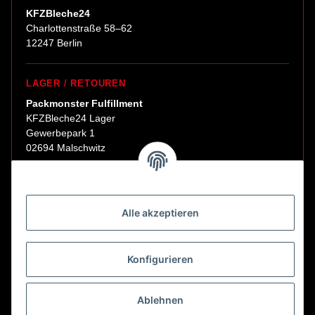
KFZBleche24
Charlottenstraße 58–62
12247 Berlin
LAGER / RETOUREN
Packmonster Fulfillment
KFZBleche24 Lager
Gewerbepark 1
02694 Malschwitz
Retouren ausschließlich an diese Adresse.
Abholungen nur nach Terminvereinbarung.
Alle akzeptieren
E-Mail:
sales@kfzbleche24.de
Konfigurieren
Vertrag widerrufen
Ablehnen