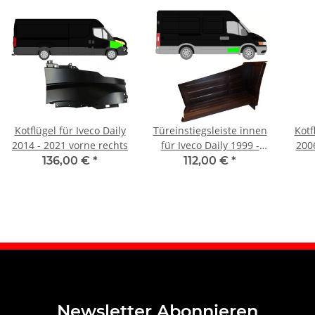
Kotflügel für Iveco Daily
Türeinstiegsleiste innen
Kotf
2014 - 2021 vorne rechts
für Iveco Daily 1999 -
2006
2006 vorne rechts
136,00 €
*
112,00 €
*
Newsletter Abonnieren