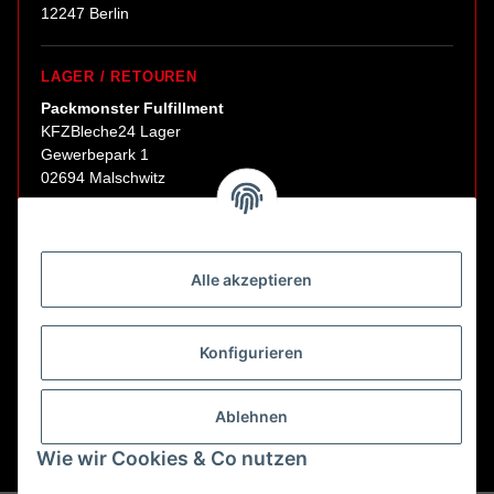
12247 Berlin
LAGER / RETOUREN
Packmonster Fulfillment
KFZBleche24 Lager
Gewerbepark 1
02694 Malschwitz
Retouren ausschließlich an diese Adresse.
Abholungen nur nach Terminvereinbarung.
Alle akzeptieren
E-Mail:
sales@kfzbleche24.de
Konfigurieren
Vertrag widerrufen
Ablehnen
Wie wir Cookies & Co nutzen
* Alle Preise inkl. gesetzlicher USt., zzgl.
Versand