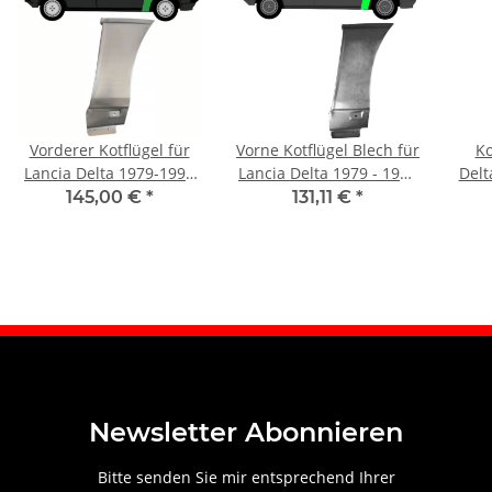
Vorderer Kotflügel für
Vorne Kotflügel Blech für
Ko
Lancia Delta 1979-1993
Lancia Delta 1979 - 1993
Delt
rechts
rechts
145,00 €
*
131,11 €
*
Newsletter Abonnieren
Bitte senden Sie mir entsprechend Ihrer