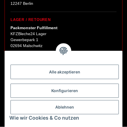
12247 Berlin
LAGER / RETOUREN
Packmonster Fulfillment
KFZBleche24 Lager
Gewerbepark 1
02694 Malschwitz
Retouren ausschließlich an diese Adresse.
Abholungen nur nach Terminvereinbarung.
Alle akzeptieren
E-Mail:
sales@kfzbleche24.de
Konfigurieren
Vertrag widerrufen
Ablehnen
Wie wir Cookies & Co nutzen
* Alle Preise inkl. gesetzlicher USt., zzgl.
Versand