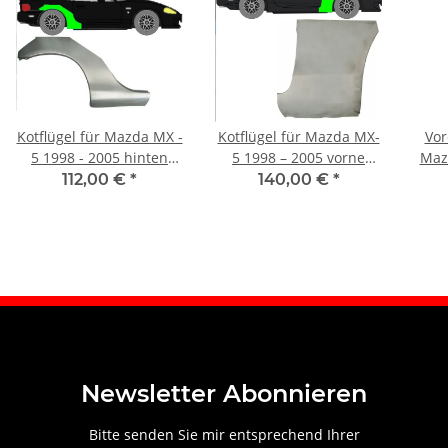
Kotflügel für Mazda MX -
Kotflügel für Mazda MX-
Vor
5 1998 - 2005 hinten
5 1998 – 2005 vorne
Maz
rechts
rechts
112,00 €
*
140,00 €
*
Newsletter Abonnieren
Bitte senden Sie mir entsprechend Ihrer