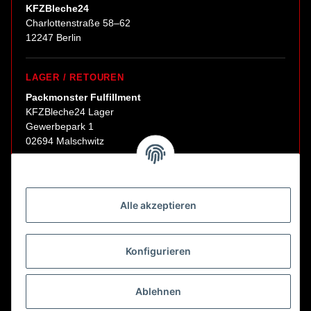
KFZBleche24
Charlottenstraße 58–62
12247 Berlin
LAGER / RETOUREN
Packmonster Fulfillment
KFZBleche24 Lager
Gewerbepark 1
02694 Malschwitz
Retouren ausschließlich an diese Adresse.
Abholungen nur nach Terminvereinbarung.
Alle akzeptieren
E-Mail:
sales@kfzbleche24.de
Konfigurieren
Vertrag widerrufen
Ablehnen