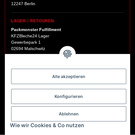
12247 Berlin
LAGER / RETOUREN
Packmonster Fulfillment
KFZBleche24 Lager
Gewerbepark 1
02694 Malschwitz
Retouren ausschließlich an diese Adresse.
Abholungen nur nach Terminvereinbarung.
Alle akzeptieren
E-Mail:
sales@kfzbleche24.de
Konfigurieren
Vertrag widerrufen
Ablehnen
Wie wir Cookies & Co nutzen
* Alle Preise inkl. gesetzlicher USt., zzgl.
Versand