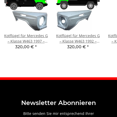
Kotflügel für Mercedes G
Kotflügel für Mercedes G
Kotf
– Klasse W463 1997 –
– Klasse W463 1992 –
– K
2021 vorne rechts
1997 vorne links
1
320,00 €
*
320,00 €
*
Newsletter Abonnieren
Bitte senden Sie mir entsprechend Ihrer