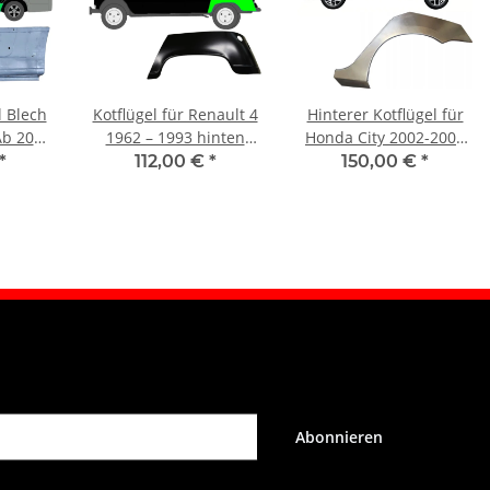
l Blech
Kotflügel für Renault 4
Hinterer Kotflügel für
Ab 2006
1962 – 1993 hinten
Honda City 2002-2008
links
links
*
112,00 €
*
150,00 €
*
Abonnieren