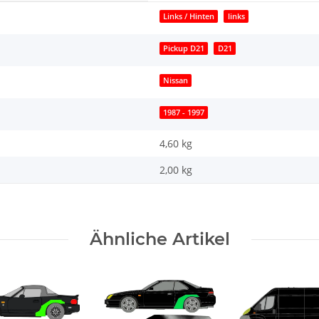
Links / Hinten
links
Pickup D21
D21
Nissan
1987 - 1997
4,60 kg
2,00
kg
Ähnliche Artikel