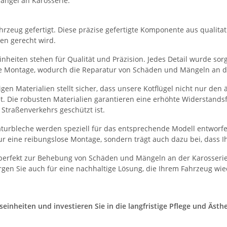
ängel an Karosserie.
rzeug gefertigt. Diese präzise gefertigte Komponente aus qualitati
en gerecht wird.
heiten stehen für Qualität und Präzision. Jedes Detail wurde sorgf
he Montage, wodurch die Reparatur von Schäden und Mängeln an der
en Materialien stellt sicher, dass unsere Kotflügel nicht nur de
et. Die robusten Materialien garantieren eine erhöhte Widerstand
Straßenverkehrs geschützt ist.
turbleche werden speziell für das entsprechende Modell entworfe
r eine reibungslose Montage, sondern trägt auch dazu bei, dass I
 perfekt zur Behebung von Schäden und Mängeln an der Karosserie
gen Sie auch für eine nachhaltige Lösung, die Ihrem Fahrzeug wie
nheiten und investieren Sie in die langfristige Pflege und Ästhet