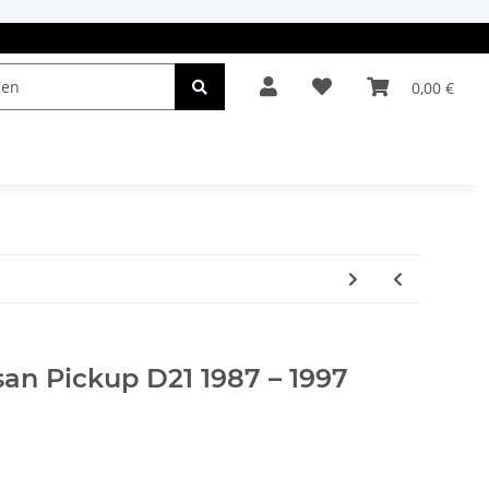
0,00 €
el & Leuchten
Autopflege
Oldtimerteile
ssan Pickup D21 1987 – 1997