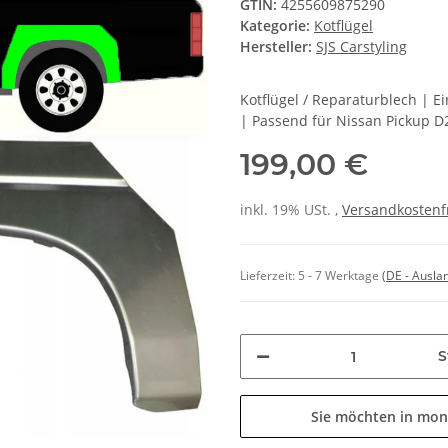
GTIN:
4255609875290
Kategorie:
Kotflügel
Hersteller:
SJS Carstyling
Kotflügel / Reparaturblech | 
| Passend für Nissan Pickup D
199,00 €
inkl. 19% USt. ,
Versandkostenf
Lieferzeit:
5 - 7 Werktage
(DE - Ausla
S
Sie möchten in mon