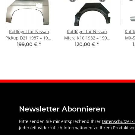
Kotflügel für Nissan
Kotflügel für Nissan
Kotf
Pickup D21 1987 – 1997
Micra K10 1982 – 1992
MX-5
hinten rechts
3 Türer hinten links
h
199,00 €
*
120,00 €
*
Newsletter Abonnieren
Bitte senden Sie mir entsprechend Ihrer
Datenschutzerk
jederzeit widerruflich Informationen zu Ihrem Produktsor