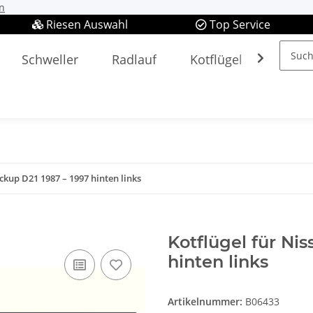
n
Riesen Auswahl
Top Service
Schweller
Radlauf
Kotflügel
Spieg
ickup D21 1987 – 1997 hinten links
Kotflügel für Ni
hinten links
Artikelnummer:
B06433