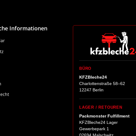
iche Informationen
ar
tz
BÜRO
KFZBleche24
m
Charlottenstraße 58–62
12247 Berlin
recht
LAGER / RETOUREN
Packmonster Fulfillment
KFZBleche24 Lager
Gewerbepark 1
02694 Malschwitz