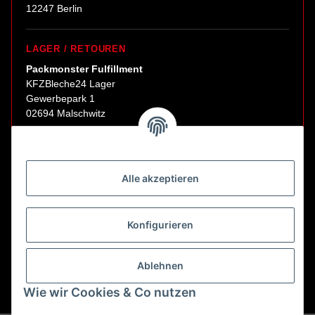
12247 Berlin
LAGER / RETOUREN
Packmonster Fulfillment
KFZBleche24 Lager
Gewerbepark 1
02694 Malschwitz
Retouren ausschließlich an diese Adresse.
Abholungen nur nach Terminvereinbarung.
Alle akzeptieren
E-Mail:
sales@kfzbleche24.de
Konfigurieren
Vertrag widerrufen
Ablehnen
Wie wir Cookies & Co nutzen
* Alle Preise inkl. gesetzlicher USt., zzgl.
Versand