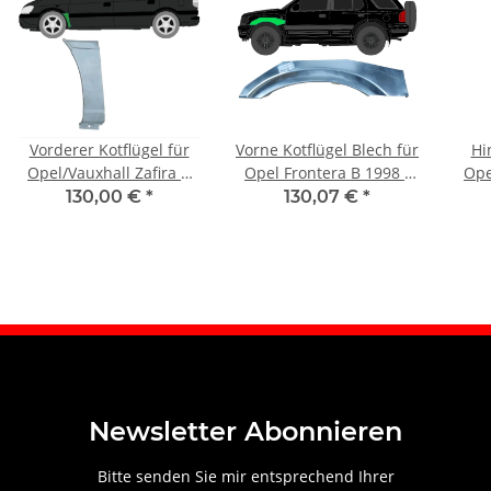
Vorderer Kotflügel für
Vorne Kotflügel Blech für
Hi
Opel/Vauxhall Zafira A
Opel Frontera B 1998 -
Ope
1999-2005 links
2002 links
130,00 €
*
130,07 €
*
Newsletter Abonnieren
Bitte senden Sie mir entsprechend Ihrer