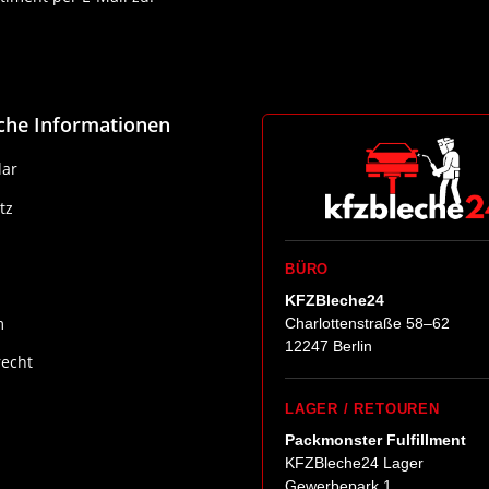
Newsletter Abonnieren
iche Informationen
ar
tz
BÜRO
KFZBleche24
m
Charlottenstraße 58–62
12247 Berlin
recht
LAGER / RETOUREN
Packmonster Fulfillment
KFZBleche24 Lager
Gewerbepark 1