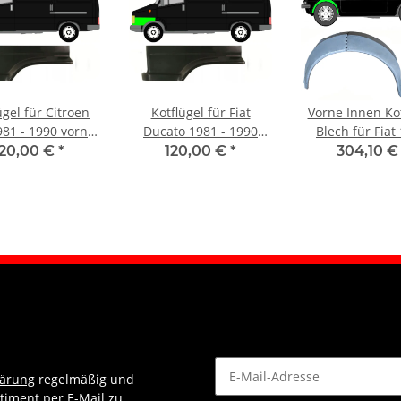
ügel für Citroen
Kotflügel für Fiat
Vorne Innen Kot
981 - 1990 vorne
Ducato 1981 - 1990
Blech für Fiat
links
vorne links
1972 - 1978 l
120,00 €
*
120,00 €
*
304,10 
lärung
regelmäßig und
timent per E-Mail zu.