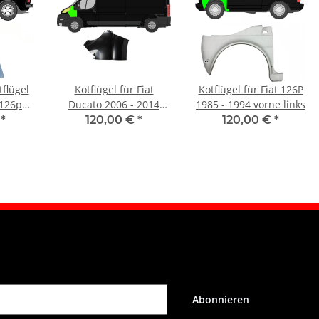
flügel
Kotflügel für Fiat
Kotflügel für Fiat 126P
 126p
Ducato 2006 - 2014
1985 - 1994 vorne links
inks
vorne links
€
*
120,00 €
*
120,00 €
*
Abonnieren