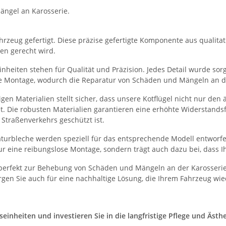
ängel an Karosserie.
rzeug gefertigt. Diese präzise gefertigte Komponente aus qualitati
en gerecht wird.
heiten stehen für Qualität und Präzision. Jedes Detail wurde sorgf
he Montage, wodurch die Reparatur von Schäden und Mängeln an der
en Materialien stellt sicher, dass unsere Kotflügel nicht nur de
et. Die robusten Materialien garantieren eine erhöhte Widerstand
Straßenverkehrs geschützt ist.
turbleche werden speziell für das entsprechende Modell entworfe
r eine reibungslose Montage, sondern trägt auch dazu bei, dass I
 perfekt zur Behebung von Schäden und Mängeln an der Karosserie
gen Sie auch für eine nachhaltige Lösung, die Ihrem Fahrzeug wie
nheiten und investieren Sie in die langfristige Pflege und Ästhet