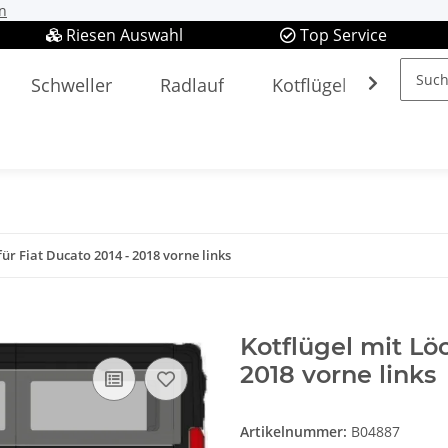
n
Riesen Auswahl
Top Service
Schweller
Radlauf
Kotflügel
Spieg
für Fiat Ducato 2014 - 2018 vorne links
Kotflügel mit Lö
2018 vorne links
Artikelnummer:
B04887