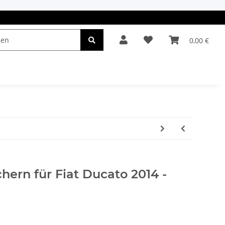
0,00 €
el & Leuchten
Autopflege
Oldtimerteile
chern für Fiat Ducato 2014 -