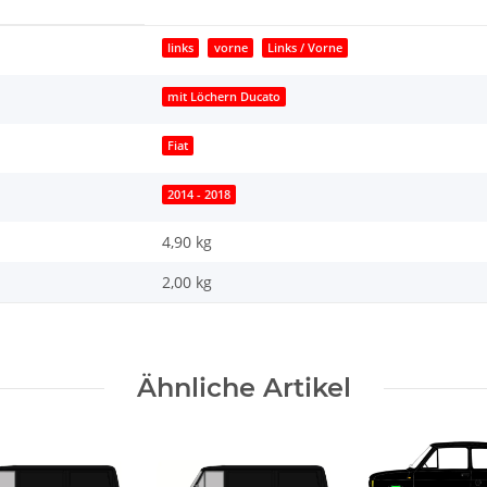
links
vorne
Links / Vorne
mit Löchern Ducato
Fiat
2014 - 2018
4,90 kg
2,00
kg
Ähnliche Artikel