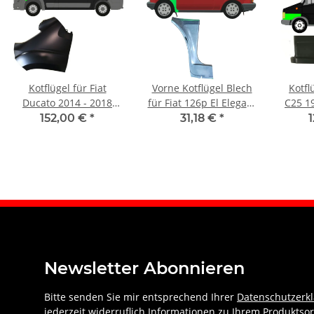
Kotflügel für Fiat
Vorne Kotflügel Blech
Kotfl
Ducato 2014 - 2018
für Fiat 126p El Elegant
C25 1
vorne links
1994 - 2000 links
152,00 €
*
31,18 €
*
Newsletter Abonnieren
Bitte senden Sie mir entsprechend Ihrer
Datenschutzerk
jederzeit widerruflich Informationen zu Ihrem Produktsor