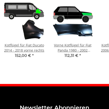
Kotflügel für Fiat Ducato
Vorne Kotflügel für Fiat
Kotf
2014 - 2018 vorne rechts
Panda 1980 - 2002
2006
rechts
152,00 €
*
112,31 €
*
Newsletter Abonnieren