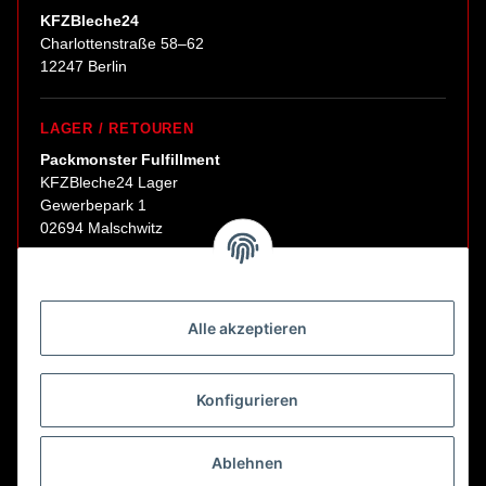
KFZBleche24
Charlottenstraße 58–62
12247 Berlin
LAGER / RETOUREN
Packmonster Fulfillment
KFZBleche24 Lager
Gewerbepark 1
02694 Malschwitz
Retouren ausschließlich an diese Adresse.
Abholungen nur nach Terminvereinbarung.
Alle akzeptieren
E-Mail:
sales@kfzbleche24.de
Konfigurieren
Vertrag widerrufen
Ablehnen