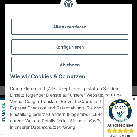
Retouren ausschließlich an diese Adresse.
Abholungen nur nach Terminvereinbarung.
Alle akzeptieren
E-Mail:
sales@kfzbleche24.de
Konfigurieren
Vertrag widerrufen
Ablehnen
Wie wir Cookies & Co nutzen
* Alle Preise inkl. gesetzlicher USt., zzgl.
Versand
Durch Klicken auf „Alle akzeptieren“ gestatten Sie den
Einsatz folgender Dienste auf unserer Website: YouTube,
✕
Vimeo, Google Translate, Brevo, ReCaptcha, PayPal
Express Checkout und Ratenzahlung. Sie können die
Einstellung jederzeit ändern (Fingerabdruck-Icon links
unten). Weitere Details finden Sie unter
Konfigurieren
und
in unserer
Datenschutzerklärung
.