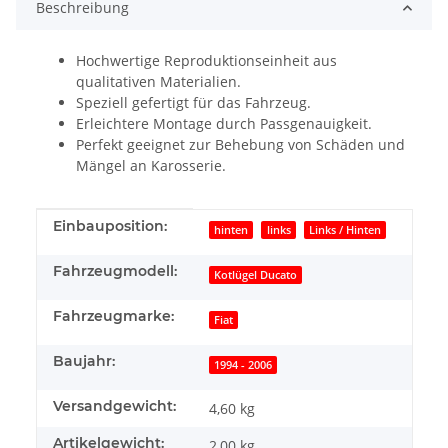
Beschreibung
Hochwertige Reproduktionseinheit aus
qualitativen Materialien.
Speziell gefertigt für das Fahrzeug.
Erleichtere Montage durch Passgenauigkeit.
Perfekt geeignet zur Behebung von Schäden und
Mängel an Karosserie.
Produkteigenschaft
Wert
Einbauposition:
hinten
links
Links / Hinten
Fahrzeugmodell:
Kotlügel Ducato
Fahrzeugmarke:
Fiat
Baujahr:
1994 - 2006
Versandgewicht:
4,60 kg
Artikelgewicht:
2,00
kg