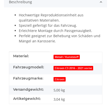
Beschreibung
Hochwertige Reproduktionseinheit aus
qualitativen Materialien.
Speziell gefertigt für das Fahrzeug.
Erleichtere Montage durch Passgenauigkeit.
Perfekt geeignet zur Behebung von Schäden und
Mängel an Karosserie.
Produkteigenschaft
Wert
Material:
Metall / Kunststoff
Fahrzeugmodell:
Citroen C3 2016 - 2021 vorne
Fahrzeugmarke:
Citroen
Versandgewicht:
5,00 kg
Artikelgewicht:
3,04
kg