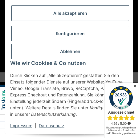
Abholungen nur nach Terminvereinbarung.
Alle akzeptieren
E-Mail:
sales@kfzbleche24.de
Konfigurieren
Vertrag widerrufen
Ablehnen
Wie wir Cookies & Co nutzen
* Alle Preise inkl. gesetzlicher USt., zzgl.
Versand
Durch Klicken auf „Alle akzeptieren“ gestatten Sie den
Einsatz folgender Dienste auf unserer Website: YouTube,
✕
Vimeo, Google Translate, Brevo, ReCaptcha, PayPal
Express Checkout und Ratenzahlung. Sie können die
Einstellung jederzeit ändern (Fingerabdruck-Icon links
unten). Weitere Details finden Sie unter
Konfigurieren
und
in unserer
Datenschutzerklärung
.
Impressum
|
Datenschutz