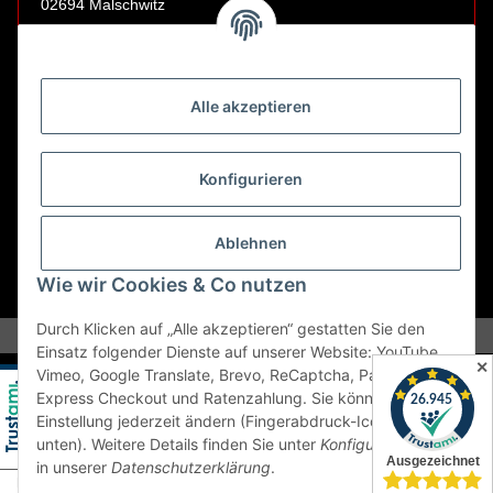
02694 Malschwitz
Retouren ausschließlich an diese Adresse.
Abholungen nur nach Terminvereinbarung.
Alle akzeptieren
E-Mail:
sales@kfzbleche24.de
Konfigurieren
Vertrag widerrufen
Ablehnen
Wie wir Cookies & Co nutzen
* Alle Preise inkl. gesetzlicher USt., zzgl.
Versand
Durch Klicken auf „Alle akzeptieren“ gestatten Sie den
Einsatz folgender Dienste auf unserer Website: YouTube,
✕
Vimeo, Google Translate, Brevo, ReCaptcha, PayPal
Express Checkout und Ratenzahlung. Sie können die
Einstellung jederzeit ändern (Fingerabdruck-Icon links
unten). Weitere Details finden Sie unter
Konfigurieren
und
in unserer
Datenschutzerklärung
.