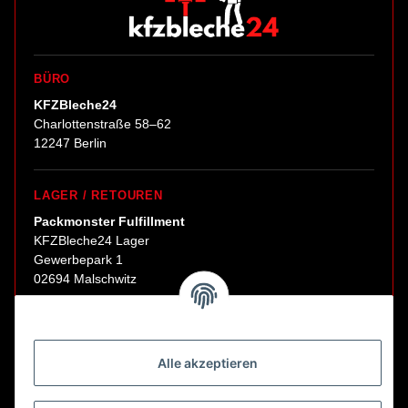
BÜRO
KFZBleche24
Charlottenstraße 58–62
12247 Berlin
LAGER / RETOUREN
Packmonster Fulfillment
KFZBleche24 Lager
Gewerbepark 1
02694 Malschwitz
Retouren ausschließlich an diese Adresse.
Abholungen nur nach Terminvereinbarung.
Alle akzeptieren
E-Mail:
sales@kfzbleche24.de