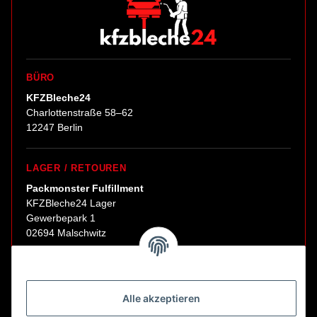
BÜRO
KFZBleche24
Charlottenstraße 58–62
12247 Berlin
LAGER / RETOUREN
Packmonster Fulfillment
KFZBleche24 Lager
Gewerbepark 1
02694 Malschwitz
Retouren ausschließlich an diese Adresse.
Abholungen nur nach Terminvereinbarung.
Alle akzeptieren
E-Mail:
sales@kfzbleche24.de