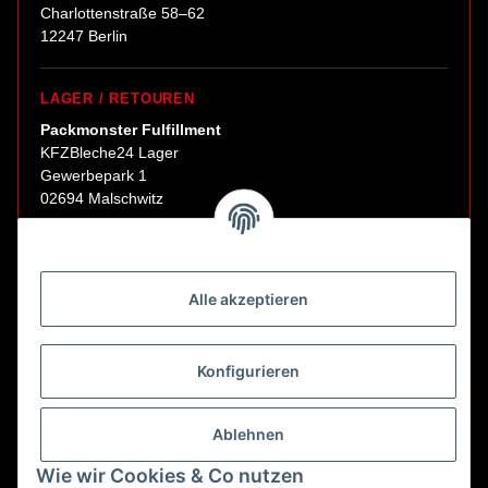
Charlottenstraße 58–62
12247 Berlin
LAGER / RETOUREN
Packmonster Fulfillment
KFZBleche24 Lager
Gewerbepark 1
02694 Malschwitz
Retouren ausschließlich an diese Adresse.
Abholungen nur nach Terminvereinbarung.
Alle akzeptieren
E-Mail:
sales@kfzbleche24.de
Konfigurieren
Vertrag widerrufen
Ablehnen
Wie wir Cookies & Co nutzen
* Alle Preise inkl. gesetzlicher USt., zzgl.
Versand