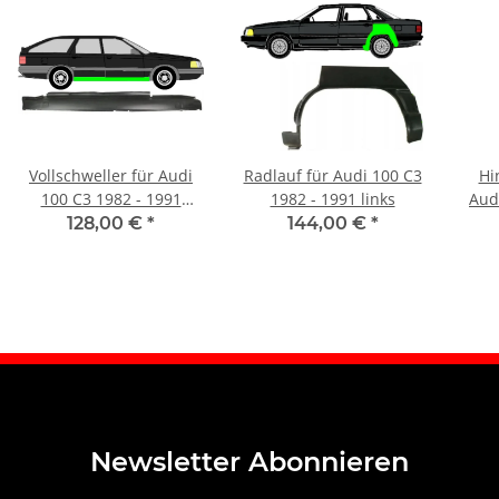
Vollschweller für Audi
Radlauf für Audi 100 C3
Hi
100 C3 1982 - 1991
1982 - 1991 links
Aud
rechts
128,00 €
*
144,00 €
*
Newsletter Abonnieren