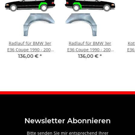
Radlauf für BMW 3er
Radlauf für BMW 3er
Kot
E36 Coupe 1990 - 2000
E36 Coupe 1990 - 2000
E36
links
rechts
136,00 €
*
136,00 €
*
Newsletter Abonnieren
Bitte senden Sie mir entsprechend Ihrer