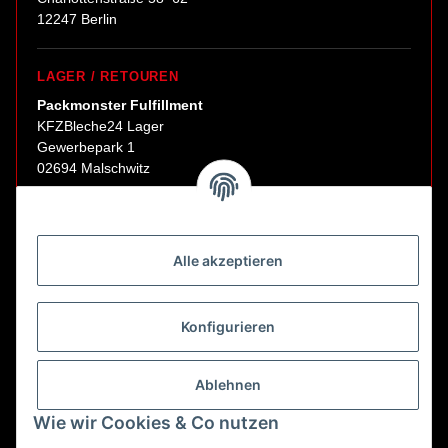
12247 Berlin
LAGER / RETOUREN
Packmonster Fulfillment
KFZBleche24 Lager
Gewerbepark 1
02694 Malschwitz
Retouren ausschließlich an diese Adresse.
Abholungen nur nach Terminvereinbarung.
Alle akzeptieren
E-Mail:
sales@kfzbleche24.de
Konfigurieren
Vertrag widerrufen
Ablehnen
Wie wir Cookies & Co nutzen
* Alle Preise inkl. gesetzlicher USt., zzgl.
Versand