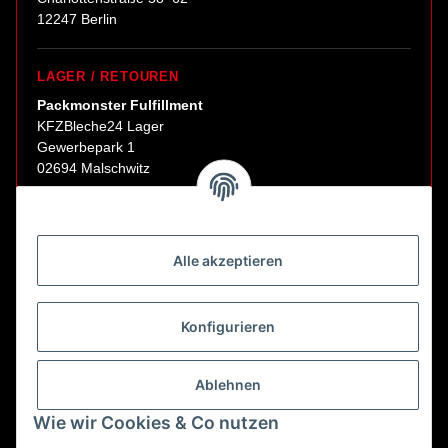
12247 Berlin
LAGER / RETOUREN
Packmonster Fulfillment
KFZBleche24 Lager
Gewerbepark 1
02694 Malschwitz
Retouren ausschließlich an diese Adresse.
Abholungen nur nach Terminvereinbarung.
Alle akzeptieren
E-Mail:
sales@kfzbleche24.de
Konfigurieren
Vertrag widerrufen
Ablehnen
Wie wir Cookies & Co nutzen
* Alle Preise inkl. gesetzlicher USt., zzgl.
Versand