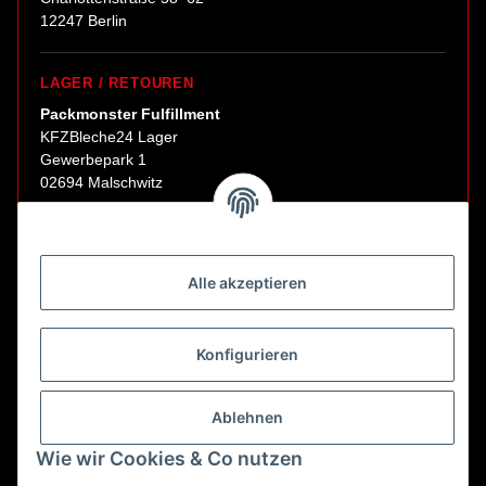
12247 Berlin
LAGER / RETOUREN
Packmonster Fulfillment
KFZBleche24 Lager
Gewerbepark 1
02694 Malschwitz
Retouren ausschließlich an diese Adresse.
Abholungen nur nach Terminvereinbarung.
Alle akzeptieren
E-Mail:
sales@kfzbleche24.de
Konfigurieren
Vertrag widerrufen
Ablehnen
Wie wir Cookies & Co nutzen
* Alle Preise inkl. gesetzlicher USt., zzgl.
Versand