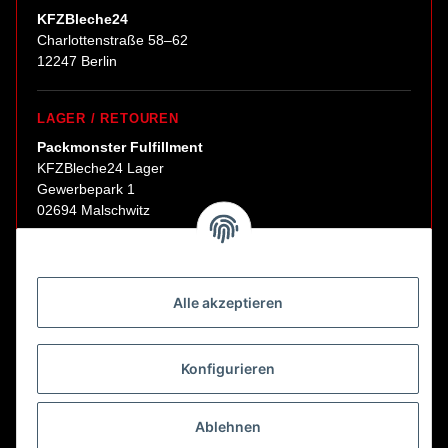
KFZBleche24
Charlottenstraße 58–62
12247 Berlin
LAGER / RETOUREN
Packmonster Fulfillment
KFZBleche24 Lager
Gewerbepark 1
02694 Malschwitz
Retouren ausschließlich an diese Adresse.
Abholungen nur nach Terminvereinbarung.
Alle akzeptieren
E-Mail:
sales@kfzbleche24.de
Konfigurieren
Vertrag widerrufen
Ablehnen