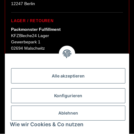
12247 Berlin
LAGER / RETOUREN
Packmonster Fulfillment
KFZBleche24 Lager
Gewerbepark 1
02694 Malschwitz
Retouren ausschließlich an diese Adresse.
Abholungen nur nach Terminvereinbarung.
Alle akzeptieren
E-Mail:
sales@kfzbleche24.de
Konfigurieren
Vertrag widerrufen
Ablehnen
Wie wir Cookies & Co nutzen
* Alle Preise inkl. gesetzlicher USt., zzgl.
Versand