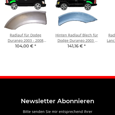
Radlauf für Dodge
Hinten Radlauf Blech für
Rad
Durango 2003 - 2008
Dodge Durango 2003 -
Lanc
rechts
2008 links
104,00 €
*
141,16 €
*
Newsletter Abonnieren
Bitte senden Sie mir entsprechend Ihrer