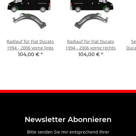
Radlauf für Fiat Ducato
Radlauf für Fiat Ducato
Se
1994 - 2006 vorne links
1994 - 2006 vorne rechts
Duca
104,00 €
*
104,00 €
*
Newsletter Abonnieren
Bitte senden Sie mir entsprechend Ihrer