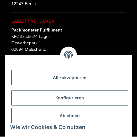
12247 Berlin
LAGER / RETOUREN
Packmonster Fulfillment
KFZBleche24 Lager
Gewerbepark 1
02694 Malschwitz
Retouren ausschließlich an diese Adresse.
Abholungen nur nach Terminvereinbarung.
Alle akzeptieren
E-Mail:
sales@kfzbleche24.de
Konfigurieren
Vertrag widerrufen
Ablehnen
Wie wir Cookies & Co nutzen
* Alle Preise inkl. gesetzlicher USt., zzgl.
Versand