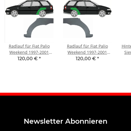
Radlauf für Fiat Palio
Radlauf für Fiat Palio
Hint
Weekend 1997-2001
Weekend 1997-2001
Sie
links
rechts
120,00 €
*
120,00 €
*
Newsletter Abonnieren