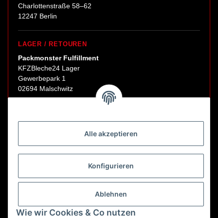
Charlottenstraße 58–62
12247 Berlin
LAGER / RETOUREN
Packmonster Fulfillment
KFZBleche24 Lager
Gewerbepark 1
02694 Malschwitz
Retouren ausschließlich an diese Adresse.
Abholungen nur nach Terminvereinbarung.
Alle akzeptieren
E-Mail:
sales@kfzbleche24.de
Konfigurieren
Vertrag widerrufen
Ablehnen
Wie wir Cookies & Co nutzen
* Alle Preise inkl. gesetzlicher USt., zzgl.
Versand