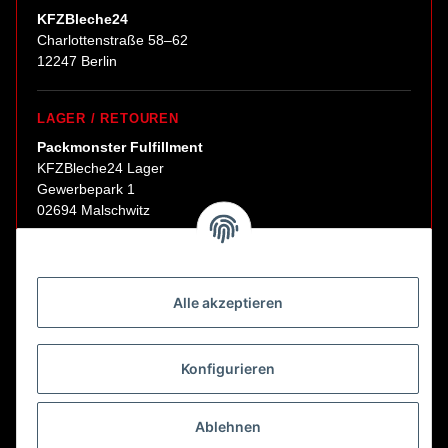
KFZBleche24
Charlottenstraße 58–62
12247 Berlin
LAGER / RETOUREN
Packmonster Fulfillment
KFZBleche24 Lager
Gewerbepark 1
02694 Malschwitz
Retouren ausschließlich an diese Adresse.
Abholungen nur nach Terminvereinbarung.
Alle akzeptieren
E-Mail:
sales@kfzbleche24.de
Konfigurieren
Vertrag widerrufen
Ablehnen