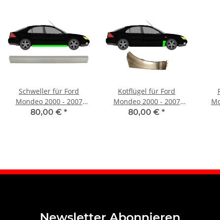
Schweller für Ford
Kotflügel für Ford
Mondeo 2000 - 2007
Mondeo 2000 - 2007
Mo
rechts
vorne rechts
80,00 €
*
80,00 €
*
Newsletter Abonnieren