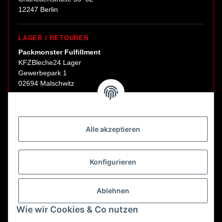
12247 Berlin
LAGER / RETOUREN
Packmonster Fulfillment
KFZBleche24 Lager
Gewerbepark 1
02694 Malschwitz
Retouren ausschließlich an diese Adresse.
Abholungen nur nach Terminvereinbarung.
Alle akzeptieren
E-Mail:
sales@kfzbleche24.de
Konfigurieren
Vertrag widerrufen
Ablehnen
Wie wir Cookies & Co nutzen
* Alle Preise inkl. gesetzlicher USt., zzgl.
Versand