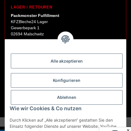
LAGER / RETOUREN
Packmonster Fulfillment
KFZBleche24 Lager
Gewerbepark 1
02694 Malschwitz
Retouren ausschließlich an diese Adresse.
Abholungen nur nach Terminvereinbarung.
Alle akzeptieren
E-Mail:
sales@kfzbleche24.de
Konfigurieren
Vertrag widerrufen
Ablehnen
Wie wir Cookies & Co nutzen
* Alle Preise inkl. gesetzlicher USt., zzgl.
Versand
Durch Klicken auf „Alle akzeptieren“ gestatten Sie den
Einsatz folgender Dienste auf unserer Website: YouTube,
✕