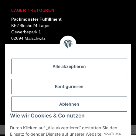
LAGER / RETOUREN
Packmonster Fulfillment
KFZBleche24 Lager
Gewerbepark 1
02694 Malschwitz
Retouren ausschließlich an diese Adresse.
Abholungen nur nach Terminvereinbarung.
Alle akzeptieren
E-Mail:
sales@kfzbleche24.de
Konfigurieren
Vertrag widerrufen
Ablehnen
Wie wir Cookies & Co nutzen
* Alle Preise inkl. gesetzlicher USt., zzgl.
Versand
Durch Klicken auf „Alle akzeptieren“ gestatten Sie den
Einsatz folgender Dienste auf unserer Website: YouTube,