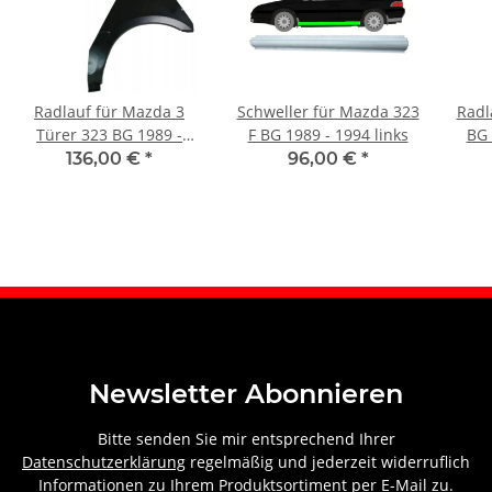
Radlauf für Mazda 3
Schweller für Mazda 323
Radl
Türer 323 BG 1989 -
F BG 1989 - 1994 links
BG 
1994 links
136,00 €
*
96,00 €
*
Newsletter Abonnieren
Bitte senden Sie mir entsprechend Ihrer
Datenschutzerklärung
regelmäßig und jederzeit widerruflich
Informationen zu Ihrem Produktsortiment per E-Mail zu.