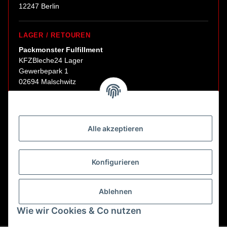
12247 Berlin
LAGER / RETOUREN
Packmonster Fulfillment
KFZBleche24 Lager
Gewerbepark 1
02694 Malschwitz
Retouren ausschließlich an diese Adresse.
Abholungen nur nach Terminvereinbarung.
Alle akzeptieren
E-Mail:
sales@kfzbleche24.de
Konfigurieren
Vertrag widerrufen
Ablehnen
Wie wir Cookies & Co nutzen
* Alle Preise inkl. gesetzlicher USt., zzgl.
Versand