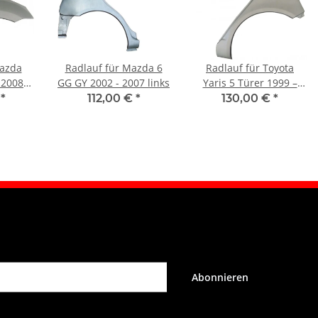
Mazda
Radlauf für Mazda 6
Radlauf für Toyota
 2008
GG GY 2002 - 2007 links
Yaris 5 Türer 1999 –
2005 links
€
*
112,00 €
*
130,00 €
*
Abonnieren