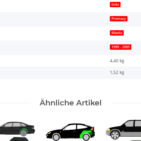
links
Premacy
Mazda
1999 - 2005
4,40 kg
1,52
kg
Ähnliche Artikel