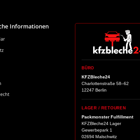
iche Informationen
ar
tz
BÜRO
KFZBleche24
m
Charlottenstraße 58–62
12247 Berlin
recht
LAGER / RETOUREN
Packmonster Fulfillment
KFZBleche24 Lager
Gewerbepark 1
02694 Malschwitz