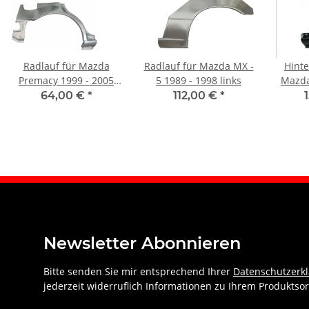
Radlauf für Mazda
Radlauf für Mazda MX -
Hinte
Premacy 1999 - 2005
5 1989 - 1998 links
Mazda
rechts
64,00 €
*
112,00 €
*
Newsletter Abonnieren
Bitte senden Sie mir entsprechend Ihrer
Datenschutzerk
jederzeit widerruflich Informationen zu Ihrem Produktsor