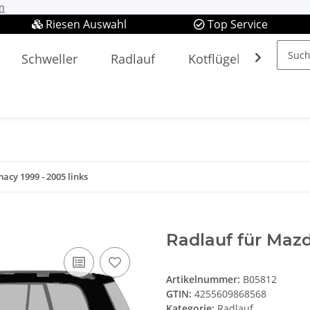
n
Riesen Auswahl
Top Service
Schweller
Radlauf
Kotflügel
Spieg
cy 1999 - 2005 links
Radlauf für Mazd
Artikelnummer:
B05812
GTIN:
4255609868568
Kategorie:
Radlauf