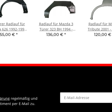
rer Radlauf für
Radlauf für Mazda 3
Radlauf für 
 626 1992-1996
Türer 323 BH 1994 -
Tribute 2001 -
links
1998 links
links
155,00 €
*
136,00 €
*
120,00 
lärung
regelmäßig und
timent per E-Mail zu.
Newsletter Abonnieren