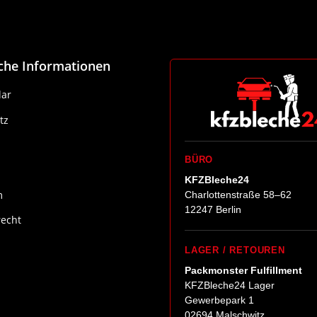
iche Informationen
ar
tz
BÜRO
KFZBleche24
m
Charlottenstraße 58–62
12247 Berlin
recht
LAGER / RETOUREN
Packmonster Fulfillment
KFZBleche24 Lager
Gewerbepark 1
02694 Malschwitz