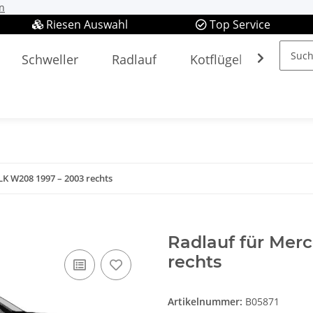
n
Riesen Auswahl
Top Service
Schweller
Radlauf
Kotflügel
Spieg
LK W208 1997 – 2003 rechts
Radlauf für Mer
rechts
Artikelnummer:
B05871