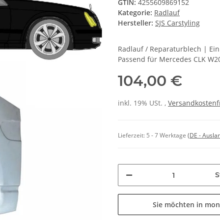
GTIN:
4255609869152
Kategorie:
Radlauf
Hersteller:
SJS Carstyling
Radlauf / Reparaturblech | Ei
Passend für Mercedes CLK W20
104,00 €
inkl. 19% USt. ,
Versandkostenf
Lieferzeit:
5 - 7 Werktage
(DE - Ausla
S
Sie möchten in mon