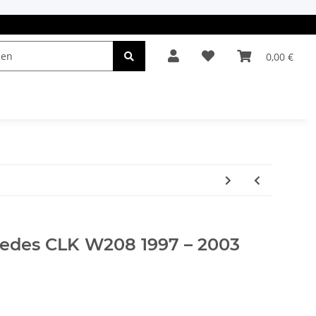
0,00 €
el & Leuchten
Autopflege
Oldtimerteile
cedes CLK W208 1997 – 2003