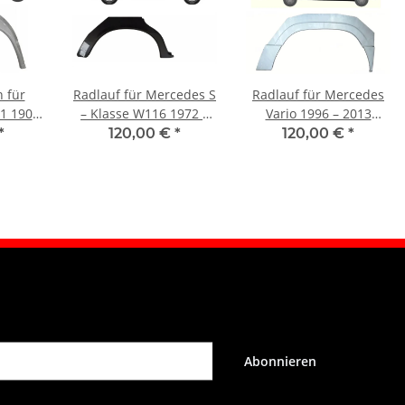
 für
Radlauf für Mercedes S
Radlauf für Mercedes
1 190
– Klasse W116 1972 –
Vario 1996 – 2013
echts
1980 rechts
rechts
*
120,00 €
*
120,00 €
*
Abonnieren