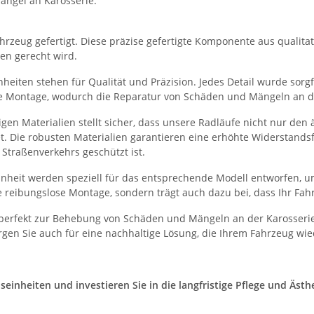
ängel an Karosserie.
rzeug gefertigt. Diese präzise gefertigte Komponente aus qualitati
en gerecht wird.
eiten stehen für Qualität und Präzision. Jedes Detail wurde sorgfä
he Montage, wodurch die Reparatur von Schäden und Mängeln an der
en Materialien stellt sicher, dass unsere Radläufe nicht nur den
et. Die robusten Materialien garantieren eine erhöhte Widerstand
Straßenverkehrs geschützt ist.
heit werden speziell für das entsprechende Modell entworfen, um
 reibungslose Montage, sondern trägt auch dazu bei, dass Ihr Fah
perfekt zur Behebung von Schäden und Mängeln an der Karosserie
gen Sie auch für eine nachhaltige Lösung, die Ihrem Fahrzeug wie
nheiten und investieren Sie in die langfristige Pflege und Ästhet