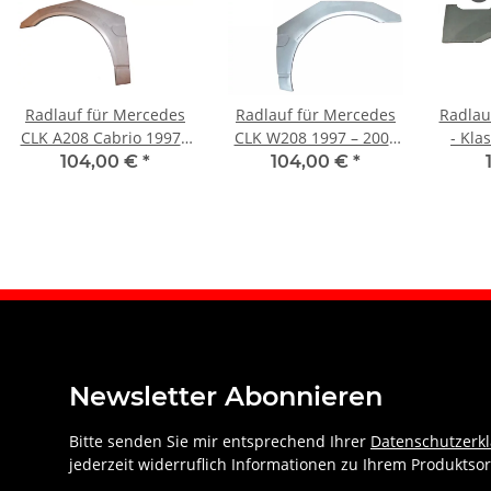
Radlauf für Mercedes
Radlauf für Mercedes
Radlau
CLK A208 Cabrio 1997 -
CLK W208 1997 – 2003
- Kla
2003 rechts
links
104,00 €
*
104,00 €
*
Newsletter Abonnieren
Bitte senden Sie mir entsprechend Ihrer
Datenschutzerk
jederzeit widerruflich Informationen zu Ihrem Produktsor