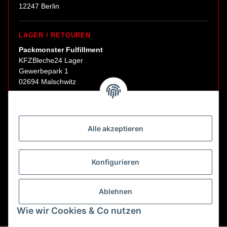
12247 Berlin
LAGER / RETOUREN
Packmonster Fulfillment
KFZBleche24 Lager
Gewerbepark 1
02694 Malschwitz
Retouren ausschließlich an diese Adresse.
Abholungen nur nach Terminvereinbarung.
Alle akzeptieren
E-Mail:
sales@kfzbleche24.de
Konfigurieren
Vertrag widerrufen
Ablehnen
Wie wir Cookies & Co nutzen
* Alle Preise inkl. gesetzlicher USt., zzgl.
Versand