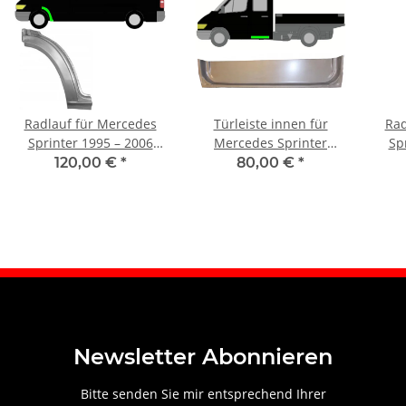
Radlauf für Mercedes
Türleiste innen für
Rad
Sprinter 1995 – 2006
Mercedes Sprinter
Sp
vorne links
Doppelkabine 1995 –
120,00 €
*
80,00 €
*
2006 rechts
Newsletter Abonnieren
Bitte senden Sie mir entsprechend Ihrer