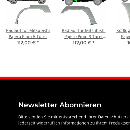
Radlauf für Mitsubishi
Radlauf für Mitsubishi
Kotflüg
Pajero Pinin 5 Türer
Pajero Pinin 3 Türer
Paje
1998 – 2006 links
1998 – 2006 rechts
200
112,00 €
*
112,00 €
*
Newsletter Abonnieren
Bitte senden Sie mir entsprechend Ihrer
Datenschutzerk
jederzeit widerruflich Informationen zu Ihrem Produktsor