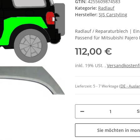
GTIN:
4255609874583
Kategorie:
Radlauf
Hersteller:
SJS Carstyling
Radlauf / Reparaturblech | Ei
Passend für Mitsubishi Pajero 
112,00 €
inkl. 19% USt. ,
Versandkostenf
Lieferzeit:
5 - 7 Werktage
(DE - Ausla
S
Sie möchten in mon