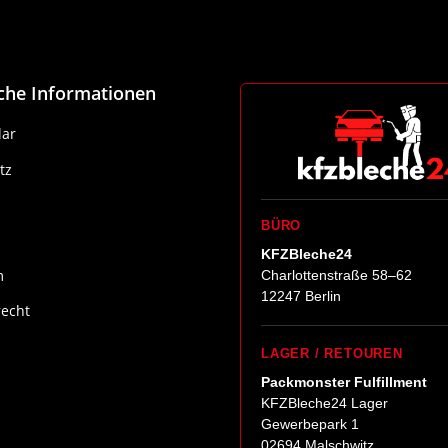
iche Informationen
ar
tz
BÜRO
KFZBleche24
m
Charlottenstraße 58–62
12247 Berlin
recht
LAGER / RETOUREN
Packmonster Fulfillment
KFZBleche24 Lager
Gewerbepark 1
02694 Malschwitz