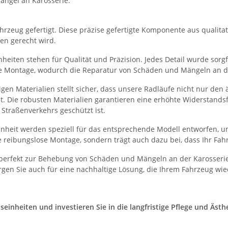
ängel an Karosserie.
rzeug gefertigt. Diese präzise gefertigte Komponente aus qualitati
en gerecht wird.
eiten stehen für Qualität und Präzision. Jedes Detail wurde sorgfä
he Montage, wodurch die Reparatur von Schäden und Mängeln an der
en Materialien stellt sicher, dass unsere Radläufe nicht nur den
et. Die robusten Materialien garantieren eine erhöhte Widerstand
Straßenverkehrs geschützt ist.
heit werden speziell für das entsprechende Modell entworfen, um
 reibungslose Montage, sondern trägt auch dazu bei, dass Ihr Fah
perfekt zur Behebung von Schäden und Mängeln an der Karosserie
gen Sie auch für eine nachhaltige Lösung, die Ihrem Fahrzeug wie
nheiten und investieren Sie in die langfristige Pflege und Ästhet