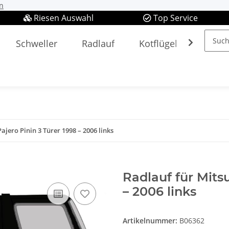
n
Riesen Auswahl
Top Service
Schweller
Radlauf
Kotflügel
Spieg
ajero Pinin 3 Türer 1998 – 2006 links
Radlauf für Mitsu
– 2006 links
Artikelnummer:
B06362