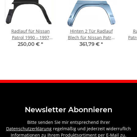
Radlauf für Nissan
Hinten 2 Tür Radlauf
R
Patrol 1990 – 1997
Blech für Nissan Patrol
Patr
rechts
Y60 Gy60 1990 - 1997
250,00 €
*
361,79 €
*
links
Newsletter Abonnieren
Bitte senden Sie mir entsprechend Ihrer
Datenschutzerklärung
regelmäßig und jederzeit widerruflich
Informationen zu Ihrem Produktsortiment per E-Mail zu.