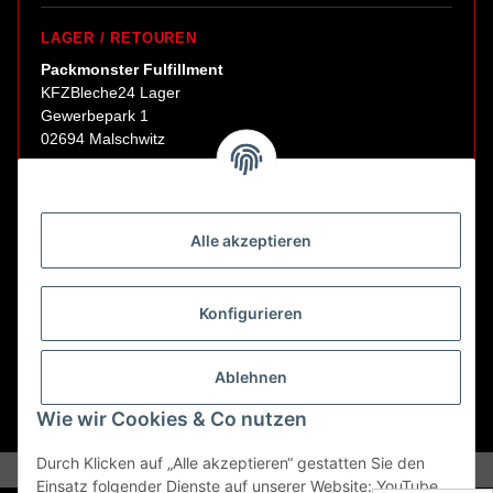
LAGER / RETOUREN
Packmonster Fulfillment
KFZBleche24 Lager
Gewerbepark 1
02694 Malschwitz
Retouren ausschließlich an diese Adresse.
Abholungen nur nach Terminvereinbarung.
Alle akzeptieren
E-Mail:
sales@kfzbleche24.de
Konfigurieren
Vertrag widerrufen
Ablehnen
Wie wir Cookies & Co nutzen
* Alle Preise inkl. gesetzlicher USt., zzgl.
Versand
Durch Klicken auf „Alle akzeptieren“ gestatten Sie den
Einsatz folgender Dienste auf unserer Website: YouTube,