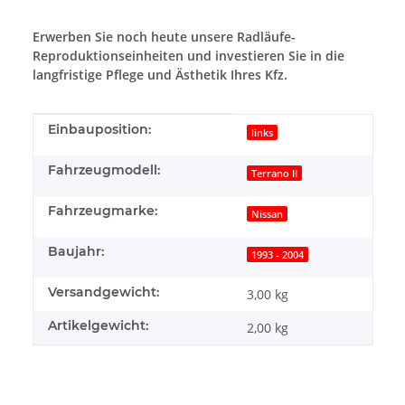
Erwerben Sie noch heute unsere Radläufe-
Reproduktionseinheiten und investieren Sie in die
langfristige Pflege und Ästhetik Ihres Kfz.
Produkteigenschaft
Wert
Einbauposition:
links
Fahrzeugmodell:
Terrano II
Fahrzeugmarke:
Nissan
Baujahr:
1993 - 2004
Versandgewicht:
3,00 kg
Artikelgewicht:
2,00
kg