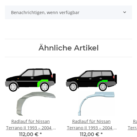
Benachrichtigen, wenn verfügbar
Ähnliche Artikel
Radlauf für Nissan
Radlauf für Nissan
R
Terrano II 1993 – 2004 3
Terrano II 1993 – 2004 5
Terr
Türer links
Türer links
112,00 €
*
112,00 €
*