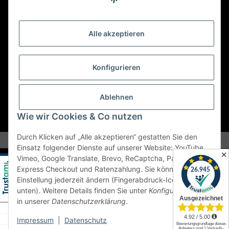
Retouren ausschließlich an diese Adresse.
Abholungen nur nach Terminvereinbarung.
Alle akzeptieren
E-Mail:
sales@kfzbleche24.de
Konfigurieren
Vertrag widerrufen
Ablehnen
Wie wir Cookies & Co nutzen
* Alle Preise inkl. gesetzlicher USt., zzgl.
Versand
Durch Klicken auf „Alle akzeptieren“ gestatten Sie den
Einsatz folgender Dienste auf unserer Website: YouTube,
✕
Vimeo, Google Translate, Brevo, ReCaptcha, PayPal
Express Checkout und Ratenzahlung. Sie können die
Einstellung jederzeit ändern (Fingerabdruck-Icon links
unten). Weitere Details finden Sie unter
Konfigurieren
und
in unserer
Datenschutzerklärung
.
Impressum
|
Datenschutz