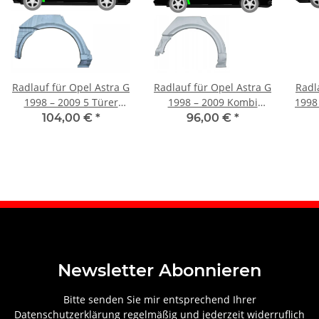
Radlauf für Opel Astra G
Radlauf für Opel Astra G
Radl
1998 – 2009 5 Türer
1998 – 2009 Kombi
1998 
rechts
rechts
104,00 €
*
96,00 €
*
Newsletter Abonnieren
Bitte senden Sie mir entsprechend Ihrer
Datenschutzerklärung
regelmäßig und jederzeit widerruflich