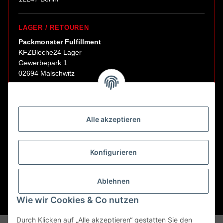
LAGER / RETOUREN
Packmonster Fulfillment
KFZBleche24 Lager
Gewerbepark 1
02694 Malschwitz
Retouren ausschließlich an diese Adresse.
Abholungen nur nach Terminvereinbarung.
Alle akzeptieren
E-Mail:
sales@kfzbleche24.de
Konfigurieren
Vertrag widerrufen
Ablehnen
Wie wir Cookies & Co nutzen
* Alle Preise inkl. gesetzlicher USt., zzgl.
Versand
Durch Klicken auf „Alle akzeptieren“ gestatten Sie den