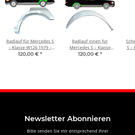
Radlauf für Mercedes S
Radlauf innen für
Schw
– Klasse W126 1979 –
Mercedes S – Klasse
S –
1991 links
W126 1979 – 1991 rechts
120,00 €
*
120,00 €
*
Newsletter Abonnieren
Bitte senden Sie mir entsprechend Ihrer