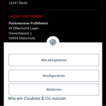
12247 Berlin
LAGER / RETOUREN
Packmonster Fulfillment
KFZBleche24 Lager
Gewerbepark 1
02694 Malschwitz
Retouren ausschließlich an diese Adresse.
Abholungen nur nach Terminvereinbarung.
Alle akzeptieren
E-Mail:
sales@kfzbleche24.de
Konfigurieren
Vertrag widerrufen
Ablehnen
Wie wir Cookies & Co nutzen
* Alle Preise inkl. gesetzlicher USt., zzgl.
Versand