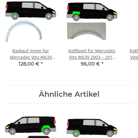
Radlauf innen für
Kotflügel für Mercedes
Kot
Mercedes Vito W639
Vito W639 2003 – 2014
Vit
2003 – 2014 hinten
hinten rechts
128,00 €
*
96,00 €
*
rechts
Ähnliche Artikel