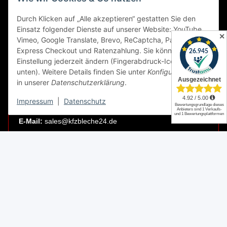
LAGER / RETOUREN
Durch Klicken auf „Alle akzeptieren“ gestatten Sie den
Einsatz folgender Dienste auf unserer Website: YouTube,
Packmonster Fulfillment
✕
Vimeo, Google Translate, Brevo, ReCaptcha, PayPal
KFZBleche24 Lager
Express Checkout und Ratenzahlung. Sie können die
Gewerbepark 1
Einstellung jederzeit ändern (Fingerabdruck-Icon links
02694 Malschwitz
unten). Weitere Details finden Sie unter
Konfigurieren
und
in unserer
Datenschutzerklärung
.
Retouren ausschließlich an diese Adresse.
Abholungen nur nach Terminvereinbarung.
Impressum
|
Datenschutz
E-Mail:
sales@kfzbleche24.de
Vertrag widerrufen
* Alle Preise inkl. gesetzlicher USt., zzgl.
Versand