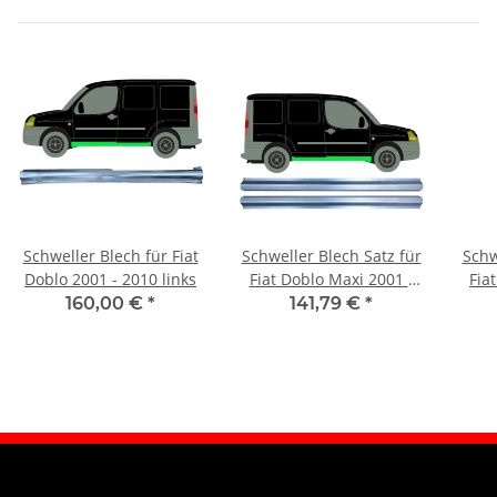
Schweller Blech für Fiat
Schweller Blech Satz für
Schw
Doblo 2001 - 2010 links
Fiat Doblo Maxi 2001 -
Fia
2010 rechts & links
L4 
160,00 €
*
141,79 €
*