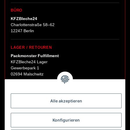
BÜRO
KFZBleche24
Charlottenstraße 58–62
12247 Berlin
LAGER / RETOUREN
Packmonster Fulfillment
KFZBleche24 Lager
Gewerbepark 1
02694 Malschwitz
Retouren ausschließlich an diese Adresse.
Abholungen nur nach Terminvereinbarung.
Alle akzeptieren
E-Mail:
sales@kfzbleche24.de
Konfigurieren
Vertrag widerrufen