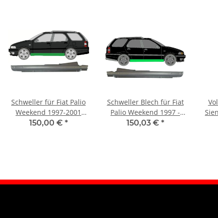
Schweller für Fiat Palio
Schweller Blech für Fiat
Vol
Weekend 1997-2001
Palio Weekend 1997 -
Sien
links
2001 rechts
150,00 €
*
150,03 €
*