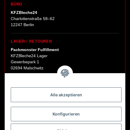
BÜRO
KFZBleche24
Charlottenstraße 58–62
12247 Berlin
LAGER / RETOUREN
Packmonster Fulfillment
KFZBleche24 Lager
Gewerbepark 1
02694 Malschwitz
Retouren ausschließlich an diese Adresse.
Abholungen nur nach Terminvereinbarung.
Alle akzeptieren
E-Mail:
sales@kfzbleche24.de
Konfigurieren
Vertrag widerrufen