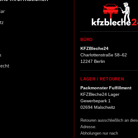
ar
tz
BÜRO
KFZBleche24
m
Charlottenstraße 58–62
12247 Berlin
recht
LAGER / RETOUREN
Packmonster Fulfillment
KFZBleche24 Lager
Gewerbepark 1
02694 Malschwitz
Retouren ausschließlich an dies
Adresse.
Abholungen nur nach