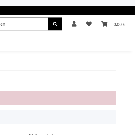
0,00 €
el & Leuchten
Autopflege
Oldtimerteile