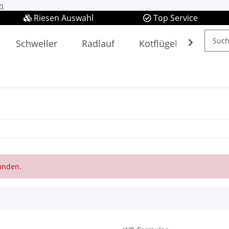
n
Riesen Auswahl
Top Service
Schweller
Radlauf
Kotflügel
Spieg
funden.